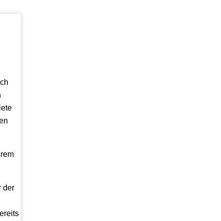
ich
n
iete
zen
erem
 der
ereits