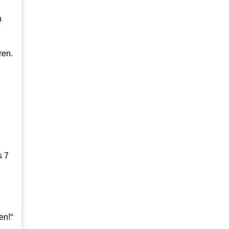
h
ren.
s 7
en!“