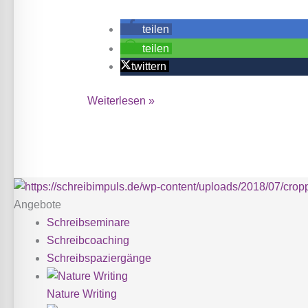
teilen
teilen
twittern
Schreib
Weiterlesen »
draußen
Angebote
Schreibseminare
Schreibcoaching
Schreibspaziergänge
Nature Writing