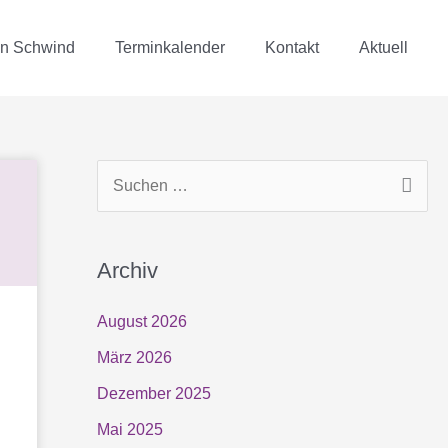
in Schwind
Terminkalender
Kontakt
Aktuell
S
u
c
Archiv
h
e
August 2026
n
März 2026
n
Dezember 2025
a
Mai 2025
c