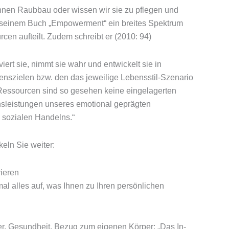
hnen Raubbau oder wissen wir sie zu pflegen und
in seinem Buch „Empowerment“ ein breites Spektrum
cen aufteilt. Zudem schreibt er (2010: 94)
iert sie, nimmt sie wahr und entwickelt sie in
enszielen bzw. den das jeweilige Lebensstil-Szenario
Ressourcen sind so gesehen keine eingelagerten
nsleistungen unseres emotional geprägten
 sozialen Handelns.“
eln Sie weiter:
ieren
l alles auf, was Ihnen zu Ihren persönlichen
r, Gesundheit, Bezug zum eigenen Körper: „Das In-