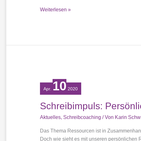
Netzwerkanalyse
Weiterlesen »
10
Apr.
2020
Schreibimpuls: Persönl
Aktuelles
,
Schreibcoaching
/ Von
Karin Schw
Das Thema Ressourcen ist in Zusammenhang 
Doch wie sieht es mit unseren persönlichen