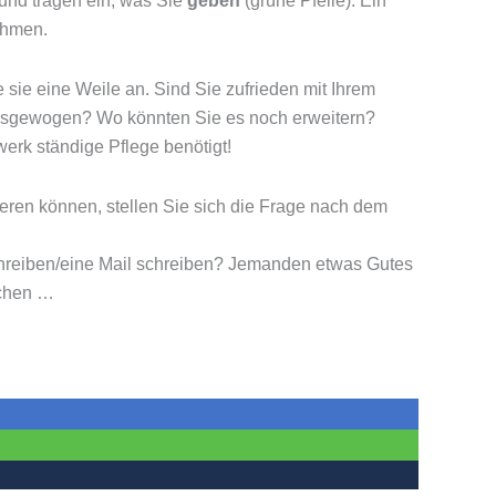
 und tragen ein, was Sie
geben
(grüne Pfeile). Ein
ehmen.
sie eine Weile an. Sind Sie zufrieden mit Ihrem
ausgewogen? Wo könnten Sie es noch erweitern?
erk ständige Pflege benötigt!
eren können, stellen Sie sich die Frage nach dem
chreiben/eine Mail schreiben? Jemanden etwas Gutes
achen …