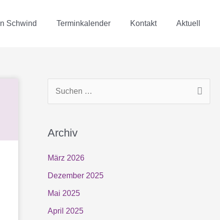
in Schwind
Terminkalender
Kontakt
Aktuell
S
u
c
Archiv
h
e
März 2026
n
Dezember 2025
n
Mai 2025
a
April 2025
c