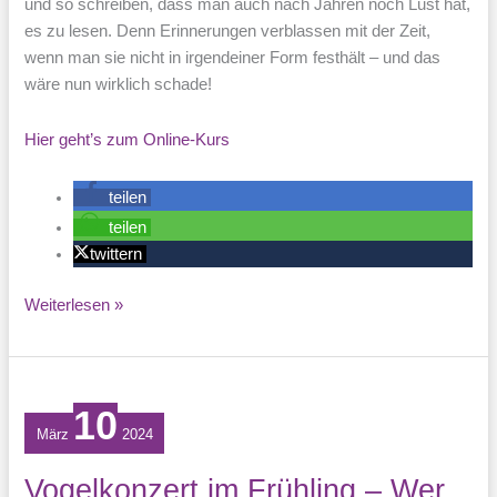
und so schreiben, dass man auch nach Jahren noch Lust hat,
es zu lesen. Denn Erinnerungen verblassen mit der Zeit,
wenn man sie nicht in irgendeiner Form festhält – und das
wäre nun wirklich schade!
Hier geht’s zum Online-Kurs
teilen
teilen
twittern
Reisetagebuch
Weiterlesen »
–
Travel
Journal
10
März
2024
Vogelkonzert im Frühling – Wer