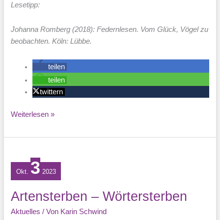
Lesetipp:
Johanna Romberg (2018): Federnlesen. Vom Glück, Vögel zu
beobachten. Köln: Lübbe.
teilen
teilen
twittern
Vogelkonzert
Weiterlesen »
im
Frühling
–
Wer
3
Okt.
2023
singt
da
Artensterben – Wörtersterben
eigentlich?
Aktuelles
/ Von
Karin Schwind