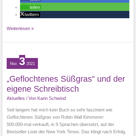
teilen
twittern
Wie
Weiterlesen »
schreibt
man
über
Natur?
3
Nov.
2021
„Geflochtenes Süßgras“ und der
eigene Schreibtisch
Aktuelles
/ Von
Karin Schwind
Seit langem hat mich kein Buch so sehr fasziniert wie
Geflochtenes Süßgras
von Robin Wall Kimmerer:
500.000-mal verkauft, in 9 Sprachen übersetzt, auf der
Bestseller-Liste der New York Times. Das klingt nach Erfolg,