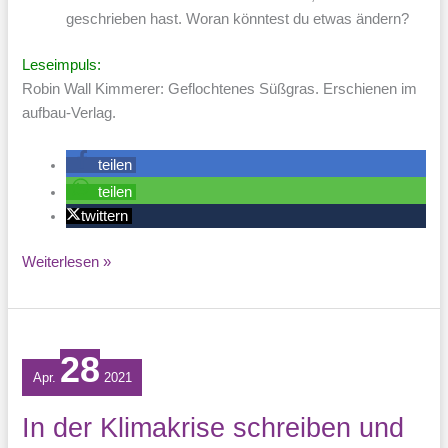
geschrieben hast. Woran könntest du etwas ändern?
Leseimpuls:
Robin Wall Kimmerer: Geflochtenes Süßgras. Erschienen im
aufbau-Verlag.
teilen
teilen
twittern
„Geflochtenes
Weiterlesen »
Süßgras“
und
der
eigene
28
Apr.
2021
Schreibtisch
In der Klimakrise schreiben und