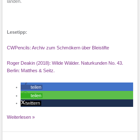
landen.
Lesetipp:
CWPencils: Archiv zum Schmökern über Bleistifte
Roger Deakin (2018): Wilde Wälder. Naturkunden No. 43.
Berlin: Matthes & Seitz.
teilen
teilen
twittern
Vom
Weiterlesen »
Schreiben
mit
Bleistift