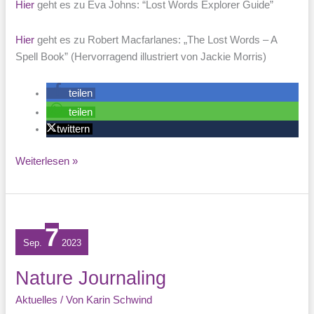
Hier
geht es zu Eva Johns: “Lost Words Explorer Guide”
Hier
geht es zu Robert Macfarlanes: „The Lost Words – A
Spell Book” (Hervorragend illustriert von Jackie Morris)
teilen
teilen
twittern
Artensterben
Weiterlesen »
–
Wörtersterben
7
Sep.
2023
Nature Journaling
Aktuelles
/ Von
Karin Schwind