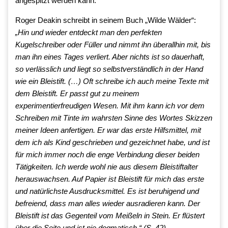
angespitzt werden kann.
Roger Deakin schreibt in seinem Buch „Wilde Wälder“:
„Hin und wieder entdeckt man den perfekten
Kugelschreiber oder Füller und nimmt ihn überallhin mit, bis
man ihn eines Tages verliert. Aber nichts ist so dauerhaft,
so verlässlich und liegt so selbstverständlich in der Hand
wie ein Bleistift. (…) Oft schreibe ich auch meine Texte mit
dem Bleistift. Er passt gut zu meinem
experimentierfreudigen Wesen. Mit ihm kann ich vor dem
Schreiben mit Tinte im wahrsten Sinne des Wortes Skizzen
meiner Ideen anfertigen. Er war das erste Hilfsmittel, mit
dem ich als Kind geschrieben und gezeichnet habe, und ist
für mich immer noch die enge Verbindung dieser beiden
Tätigkeiten. Ich werde wohl nie aus diesem Bleistiftalter
herauswachsen. Auf Papier ist Bleistift für mich das erste
und natürlichste Ausdrucksmittel. Es ist beruhigend und
befreiend, dass man alles wieder ausradieren kann. Der
Bleistift ist das Gegenteil vom Meißeln in Stein. Er flüstert
über die Seite und ist nie dogmatisch.“ (S. 42)