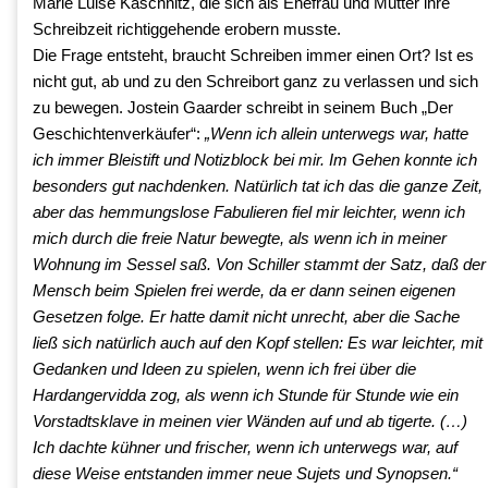
Marie Luise Kaschnitz, die sich als Ehefrau und Mutter ihre
Schreibzeit richtiggehende erobern musste.
Die Frage entsteht, braucht Schreiben immer einen Ort? Ist es
nicht gut, ab und zu den Schreibort ganz zu verlassen und sich
zu bewegen. Jostein Gaarder schreibt in seinem Buch „Der
Geschichtenverkäufer“:
„Wenn ich allein unterwegs war, hatte
ich immer Bleistift und Notizblock bei mir. Im Gehen konnte ich
besonders gut nachdenken. Natürlich tat ich das die ganze Zeit,
aber das hemmungslose Fabulieren fiel mir leichter, wenn ich
mich durch die freie Natur bewegte, als wenn ich in meiner
Wohnung im Sessel saß. Von Schiller stammt der Satz, daß der
Mensch beim Spielen frei werde, da er dann seinen eigenen
Gesetzen folge. Er hatte damit nicht unrecht, aber die Sache
ließ sich natürlich auch auf den Kopf stellen: Es war leichter, mit
Gedanken und Ideen zu spielen, wenn ich frei über die
Hardangervidda zog, als wenn ich Stunde für Stunde wie ein
Vorstadtsklave in meinen vier Wänden auf und ab tigerte. (…)
Ich dachte kühner und frischer, wenn ich unterwegs war, auf
diese Weise entstanden immer neue Sujets und Synopsen.“