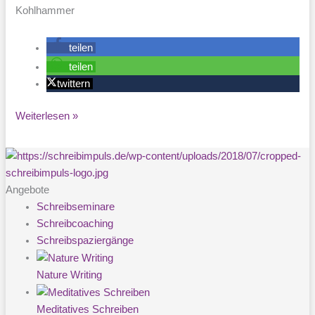
Kohlhammer
teilen
teilen
twittern
Schreibimpuls:
Weiterlesen »
Persönliche
Ressourcen
aktivieren
Angebote
Schreibseminare
Schreibcoaching
Schreibspaziergänge
Nature Writing
Meditatives Schreiben