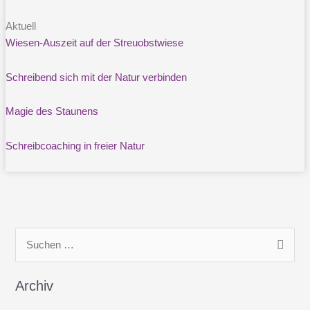
Aktuell
Wiesen-Auszeit auf der Streuobstwiese
Schreibend sich mit der Natur verbinden
Magie des Staunens
Schreibcoaching in freier Natur
S
u
c
Archiv
h