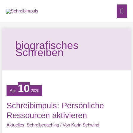
Zum
Hau
Inhalt
springen
biografisches
Schreiben
10
Apr.
2020
Schreibimpuls: Persönliche
Ressourcen aktivieren
Aktuelles
,
Schreibcoaching
/ Von
Karin Schwind